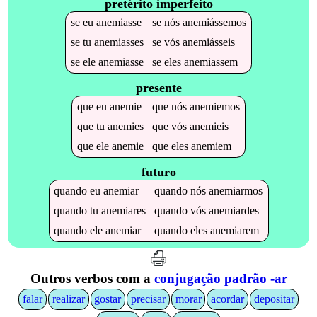
pretérito imperfeito
se
eu
anemiasse
se
nós
anemiássemos
se
tu
anemiasses
se
vós
anemiásseis
se
ele
anemiasse
se
eles
anemiassem
presente
que
eu
anemie
que
nós
anemiemos
que
tu
anemies
que
vós
anemieis
que
ele
anemie
que
eles
anemiem
futuro
quando
eu
anemiar
quando
nós
anemiarmos
quando
tu
anemiares
quando
vós
anemiardes
quando
ele
anemiar
quando
eles
anemiarem
Outros verbos com a
conjugação padrão -ar
falar
realizar
gostar
precisar
morar
acordar
depositar