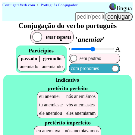
Conjugate
Verb
.
com
﹥
Português Conjugador
língua
Conjugação do verbo português
europeu
'
anemiar
'
A
Particípios
A
sem padrão
passado
gerúndio
anemiado
anemiando
com pronomes
Indicativo
pretérito perfeito
eu
anemiei
nós
anemiámos
tu
anemiaste
vós
anemiastes
ele
anemiou
eles
anemiaram
pretérito imperfeito
eu
anemiava
nós
anemiávamos