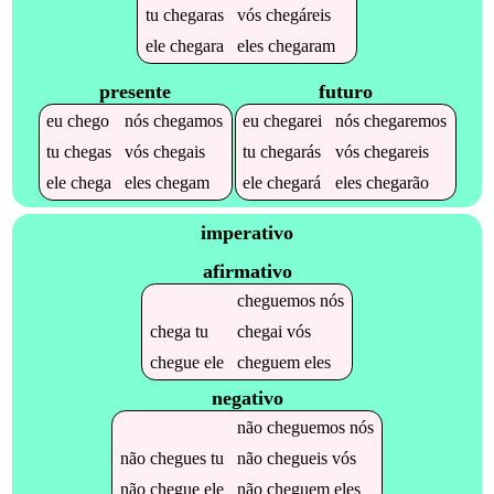
tu
chegaras
vós
chegáreis
ele
chegara
eles
chegaram
presente
futuro
eu
chego
nós
chegamos
eu
chegarei
nós
chegaremos
tu
chegas
vós
chegais
tu
chegarás
vós
chegareis
ele
chega
eles
chegam
ele
chegará
eles
chegarão
imperativo
afirmativo
cheguemos
nós
chega
tu
chegai
vós
chegue
ele
cheguem
eles
negativo
não
cheguemos
nós
não
chegues
tu
não
chegueis
vós
não
chegue
ele
não
cheguem
eles