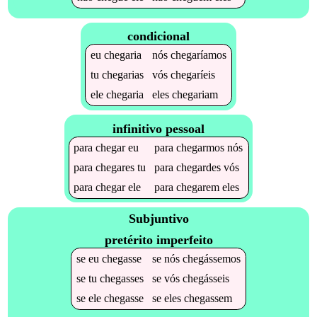
condicional
eu
chegaria
nós
chegaríamos
tu
chegarias
vós
chegaríeis
ele
chegaria
eles
chegariam
infinitivo pessoal
para
chegar
eu
para
chegarmos
nós
para
chegares
tu
para
chegardes
vós
para
chegar
ele
para
chegarem
eles
Subjuntivo
pretérito imperfeito
se
eu
chegasse
se
nós
chegássemos
se
tu
chegasses
se
vós
chegásseis
se
ele
chegasse
se
eles
chegassem