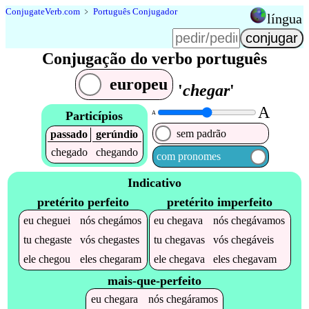
Conjugate
Verb
.
com
﹥
Português Conjugador
língua
Conjugação do verbo português
europeu
'
chegar
'
A
Particípios
A
sem padrão
passado
gerúndio
chegado
chegando
com pronomes
Indicativo
pretérito perfeito
pretérito imperfeito
eu
cheguei
nós
chegámos
eu
chegava
nós
chegávamos
tu
chegaste
vós
chegastes
tu
chegavas
vós
chegáveis
ele
chegou
eles
chegaram
ele
chegava
eles
chegavam
mais-que-perfeito
eu
chegara
nós
chegáramos