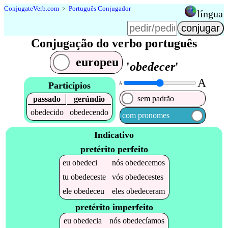
Conjugate
Verb
.
com
﹥
Português Conjugador
língua
Conjugação do verbo português
europeu
'
obedecer
'
A
Particípios
A
sem padrão
passado
gerúndio
obedecido
obedecendo
com pronomes
Indicativo
pretérito perfeito
eu
obedeci
nós
obedecemos
tu
obedeceste
vós
obedecestes
ele
obedeceu
eles
obedeceram
pretérito imperfeito
eu
obedecia
nós
obedecíamos