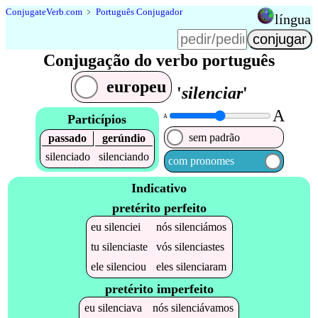
Conjugate
Verb
.
com
﹥
Português Conjugador
língua
Conjugação do verbo português
europeu
'
silenciar
'
A
Particípios
A
sem padrão
passado
gerúndio
silenciado
silenciando
com pronomes
Indicativo
pretérito perfeito
eu
silenciei
nós
silenciámos
tu
silenciaste
vós
silenciastes
ele
silenciou
eles
silenciaram
pretérito imperfeito
eu
silenciava
nós
silenciávamos