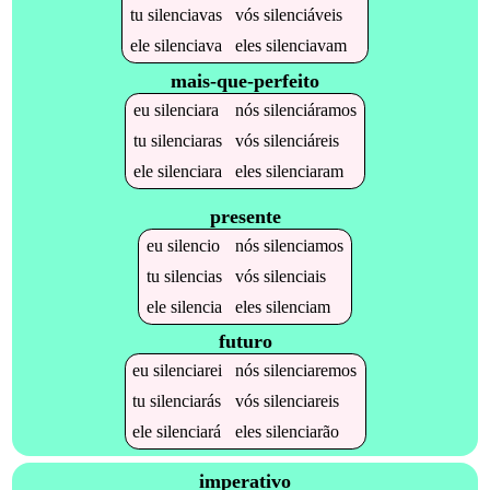
tu
silenciavas
vós
silenciáveis
ele
silenciava
eles
silenciavam
mais-que-perfeito
eu
silenciara
nós
silenciáramos
tu
silenciaras
vós
silenciáreis
ele
silenciara
eles
silenciaram
presente
eu
silencio
nós
silenciamos
tu
silencias
vós
silenciais
ele
silencia
eles
silenciam
futuro
eu
silenciarei
nós
silenciaremos
tu
silenciarás
vós
silenciareis
ele
silenciará
eles
silenciarão
imperativo