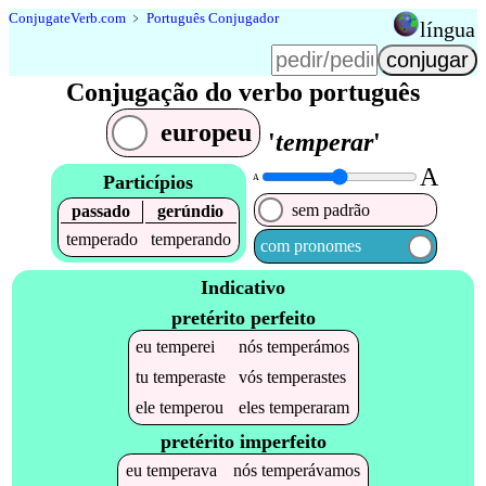
Conjugate
Verb
.
com
﹥
Português Conjugador
língua
Conjugação do verbo português
europeu
'
temperar
'
A
Particípios
A
sem padrão
passado
gerúndio
temperado
temperando
com pronomes
Indicativo
pretérito perfeito
eu
temperei
nós
temperámos
tu
temperaste
vós
temperastes
ele
temperou
eles
temperaram
pretérito imperfeito
eu
temperava
nós
temperávamos