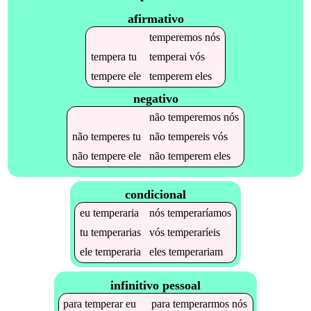
afirmativo
temperemos
nós
tempera
tu
temperai
vós
tempere
ele
temperem
eles
negativo
não
temperemos
nós
não
temperes
tu
não
tempereis
vós
não
tempere
ele
não
temperem
eles
condicional
eu
temperaria
nós
temperaríamos
tu
temperarias
vós
temperaríeis
ele
temperaria
eles
temperariam
infinitivo pessoal
para
temperar
eu
para
temperarmos
nós