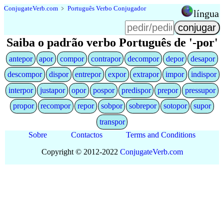
Conjugate
Verb
.
com
﹥
Português Verbo Conjugador
língua
Saiba o padrão verbo Português de '-por'
antepor
apor
compor
contrapor
decompor
depor
desapor
descompor
dispor
entrepor
expor
extrapor
impor
indispor
interpor
justapor
opor
pospor
predispor
prepor
pressupor
propor
recompor
repor
sobpor
sobrepor
sotopor
supor
transpor
Sobre
Contactos
Terms and Conditions
Copyright © 2012-2022
Conjugate
Verb
.
com