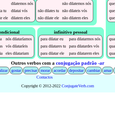
dilatemos
nós
não
dilatemos
nós
qu
ta
tu
dilatai
vós
não
dilates
tu
não
dilateis
vós
qu
te
ele
dilatem
eles
não
dilate
ele
não
dilatem
eles
qu
ondicional
infinitivo pessoal
ia
nós
dilataríamos
para
dilatar
eu
para
dilatarmos
nós
qu
as
vós
dilataríeis
para
dilatares
tu
para
dilatardes
vós
qu
ia
eles
dilatariam
para
dilatar
ele
para
dilatarem
eles
qu
Outros verbos com a
conjugação padrão -ar
alizar
gostar
precisar
morar
acordar
depositar
cambiar
amar
Contactos
Copyright © 2012-2022
Conjugate
Verb
.
com