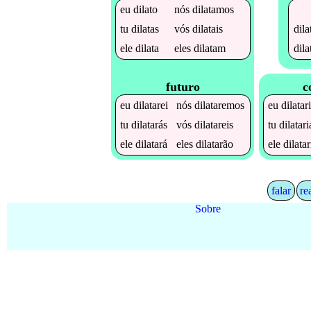
eu
dilato
nós
dilatamos
dila
tu
dilatas
vós
dilatais
dila
ele
dilata
eles
dilatam
futuro
c
eu
dilatarei
nós
dilataremos
eu
dilatar
tu
dilatarás
vós
dilatareis
tu
dilatari
ele
dilatará
eles
dilatarão
ele
dilatar
falar
re
Sobre