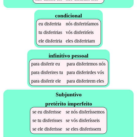
condicional
eu
disferiria
nós
disferiríamos
tu
disferirias
vós
disferiríeis
ele
disferiria
eles
disfeririam
infinitivo pessoal
para
disferir
eu
para
disferirmos
nós
para
disferires
tu
para
disferirdes
vós
para
disferir
ele
para
disferirem
eles
Subjuntivo
pretérito imperfeito
se
eu
disferisse
se
nós
disferíssemos
se
tu
disferisses
se
vós
disferísseis
se
ele
disferisse
se
eles
disferissem