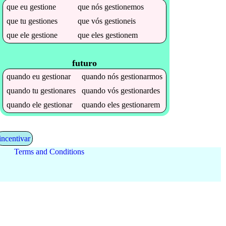
que
eu
gestione
que
nós
gestionemos
que
tu
gestiones
que
vós
gestioneis
que
ele
gestione
que
eles
gestionem
futuro
quando
eu
gestionar
quando
nós
gestionarmos
quando
tu
gestionares
quando
vós
gestionardes
quando
ele
gestionar
quando
eles
gestionarem
incentivar
Terms and Conditions