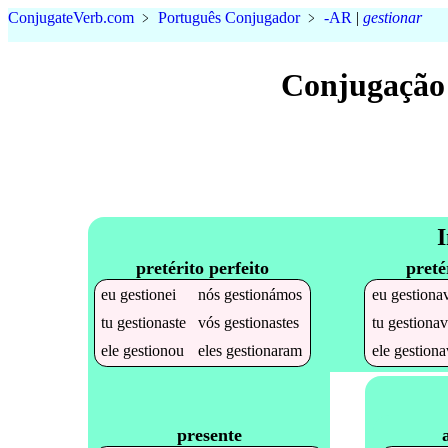
Conjugate
Verb
.
com
﹥
Português Conjugador
﹥
-AR
|
gestionar
Conjugação
I
pretérito perfeito
preté
eu
gestionei
nós
gestionámos
eu
gestiona
tu
gestionaste
vós
gestionastes
tu
gestionav
ele
gestionou
eles
gestionaram
ele
gestiona
presente