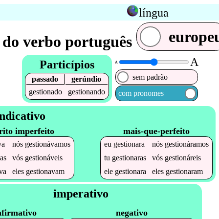
língua
europe
 do verbo português
A
Particípios
A
sem padrão
passado
gerúndio
gestionado
gestionando
com pronomes
ndicativo
rito imperfeito
mais-que-perfeito
va
nós
gestionávamos
eu
gestionara
nós
gestionáramos
as
vós
gestionáveis
tu
gestionaras
vós
gestionáreis
va
eles
gestionavam
ele
gestionara
eles
gestionaram
imperativo
afirmativo
negativo