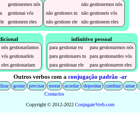
gestionemos
nós
não
gestionemos
nós
u
gestionai
vós
não
gestiones
tu
não
gestioneis
vós
le
gestionem
eles
não
gestione
ele
não
gestionem
eles
dicional
infinitivo pessoal
nós
gestionaríamos
para
gestionar
eu
para
gestionarmos
nós
vós
gestionaríeis
para
gestionares
tu
para
gestionardes
vós
eles
gestionariam
para
gestionar
ele
para
gestionarem
eles
Outros verbos com a
conjugação padrão -ar
lizar
gostar
precisar
morar
acordar
depositar
cambiar
amar
Contactos
Copyright © 2012-2022
Conjugate
Verb
.
com