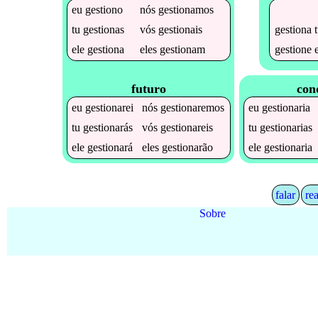
eu
gestiono
nós
gestionamos
gestiona
t
tu
gestionas
vós
gestionais
gestione
e
ele
gestiona
eles
gestionam
futuro
con
eu
gestionarei
nós
gestionaremos
eu
gestionaria
tu
gestionarás
vós
gestionareis
tu
gestionarias
ele
gestionará
eles
gestionarão
ele
gestionaria
falar
rea
Sobre