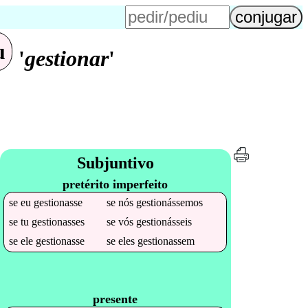
u
'
gestionar
'
Subjuntivo
pretérito imperfeito
se
eu
gestionasse
se
nós
gestionássemos
se
tu
gestionasses
se
vós
gestionásseis
se
ele
gestionasse
se
eles
gestionassem
presente