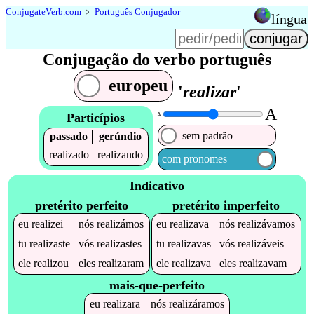
Conjugate
Verb
.
com
﹥
Português Conjugador
língua
Conjugação do verbo português
europeu
'
realizar
'
A
Particípios
A
sem padrão
passado
gerúndio
realizado
realizando
com pronomes
Indicativo
pretérito perfeito
pretérito imperfeito
eu
realizei
nós
realizámos
eu
realizava
nós
realizávamos
tu
realizaste
vós
realizastes
tu
realizavas
vós
realizáveis
ele
realizou
eles
realizaram
ele
realizava
eles
realizavam
mais-que-perfeito
eu
realizara
nós
realizáramos